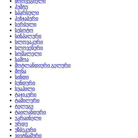
ნორვეგიელი
პუშტუ
სპარსული
პენჯაბური
სერბული
სესოტო
სინჰალური
სლოვაკური
სლოვენური
სომალელი
სამოა
შოტლანდიური გელური
შონა
სინდი
სუნდური
სუაჰილი
ტაჯიკური
ტამილური
ტელუგუ
ტაილანდური
უკრაინელი
ურდუ
უზბეკური
ვიეტნამური