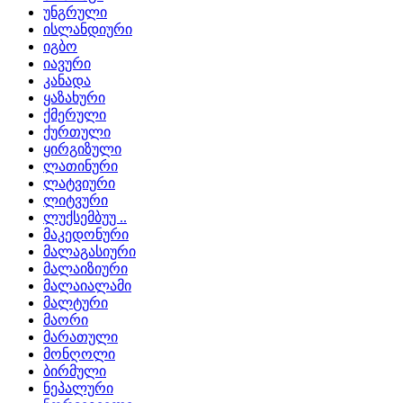
უნგრული
ისლანდიური
იგბო
იავური
კანადა
ყაზახური
ქმერული
ქურთული
ყირგიზული
ლათინური
ლატვიური
ლიტვური
ლუქსემბუუ ..
მაკედონური
მალაგასიური
მალაიზიური
მალაიალამი
მალტური
მაორი
მარათული
მონღოლი
ბირმული
ნეპალური